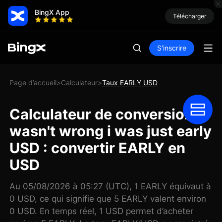
BingX App
Télécharger
S'inscrire
Page d’accueil
Calculateur
Taux EARLY USD
>
>
Calculateur de conversion I
wasn't wrong i was just early
USD : convertir EARLY en
USD
Au 05/08/2026 à 05:27 (UTC), 1 EARLY équivaut à
0 USD, ce qui signifie que 5 EARLY valent environ
0 USD. En temps réel, 1 USD permet d’acheter