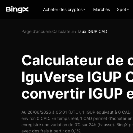
Acheter des cryptos
Marchés
Spot
Page d’accueil
Calculateur
Taux IGUP CAD
>
>
Calculateur de 
IguVerse IGUP 
convertir IGUP
Au 26/06/2026 à 05:01 (UTC), 1 IGUP équivaut à 0 CAD, c
environ 0 CAD. En temps réel, 1 CAD permet d’acheter e
enregistré une variation de 0% sur 24h (hausse). BingX p
avec des frais à partir de 0,1%.