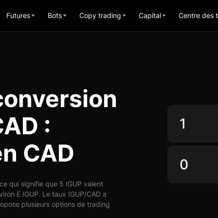
Futures
Bots
Copy trading
Capital
Centre des 
conversion
CAD :
 en CAD
e qui signifie que 5 IGUP valent
nviron E IGUP. Le taux IGUP/CAD a
ropose plusieurs options de trading