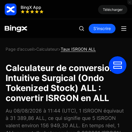
BingX App
Télécharger
S'inscrire
Page d’accueil
Calculateur
Taux ISRGON ALL
>
>
Calculateur de conversion
Intuitive Surgical (Ondo
Tokenized Stock) ALL :
convertir ISRGON en ALL
Au 08/08/2026 à 11:44 (UTC), 1 ISRGON équivaut
à 31 389,86 ALL, ce qui signifie que 5 ISRGON
valent environ 156 949,30 ALL. En temps réel, 1