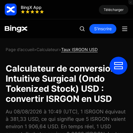
BingX App
Télécharger
S'inscrire
Page d’accueil
Calculateur
Taux ISRGON USD
>
>
Calculateur de conversion
Intuitive Surgical (Ondo
Tokenized Stock) USD :
convertir ISRGON en USD
Au 08/08/2026 à 10:49 (UTC), 1 ISRGON équivaut
à 381,33 USD, ce qui signifie que 5 ISRGON valent
environ 1 906,64 USD. En temps réel, 1 USD