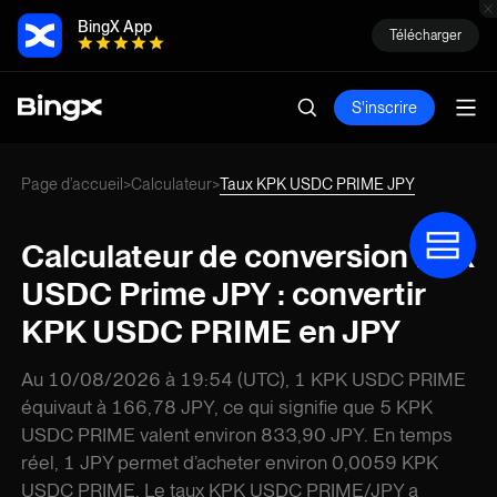
BingX App
Télécharger
S'inscrire
Page d’accueil
Calculateur
Taux KPK USDC PRIME JPY
>
>
Calculateur de conversion Kpk
USDC Prime JPY : convertir
KPK USDC PRIME en JPY
Au 10/08/2026 à 19:54 (UTC), 1 KPK USDC PRIME
équivaut à 166,78 JPY, ce qui signifie que 5 KPK
USDC PRIME valent environ 833,90 JPY. En temps
réel, 1 JPY permet d’acheter environ 0,0059 KPK
USDC PRIME. Le taux KPK USDC PRIME/JPY a