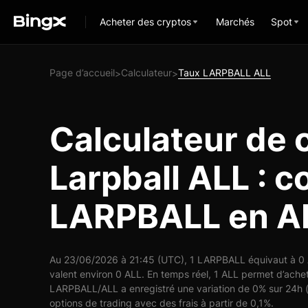
Acheter des cryptos
Marchés
Spot
Page d’accueil
Calculateur
Taux LARPBALL ALL
>
>
Calculateur de 
Larpball ALL : c
LARPBALL en A
Au 23/06/2026 à 21:45 (UTC), 1 LARPBALL équivaut à 0 
valent environ 0 ALL. En temps réel, 1 ALL permet d’ach
LARPBALL/ALL a enregistré une variation de 0% sur 24h (
options de trading avec des frais à partir de 0,1%.