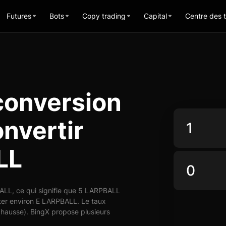
Futures
Bots
Copy trading
Capital
Centre des 
conversion
onvertir
LL
ALL, ce qui signifie que 5 LARPBALL
eter environ E LARPBALL. Le taux
hausse). BingX propose plusieurs