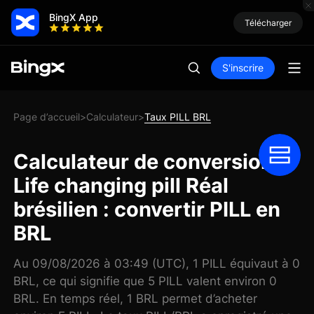
BingX App
Télécharger
S'inscrire
Page d’accueil
Calculateur
Taux PILL BRL
>
>
Calculateur de conversion
Life changing pill Réal
brésilien : convertir PILL en
BRL
Au 09/08/2026 à 03:49 (UTC), 1 PILL équivaut à 0
BRL, ce qui signifie que 5 PILL valent environ 0
BRL. En temps réel, 1 BRL permet d’acheter