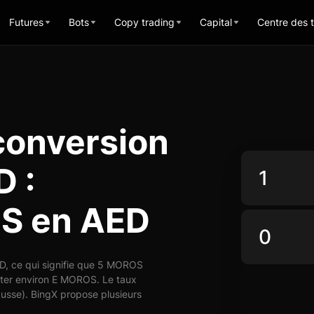
Futures
Bots
Copy trading
Capital
Centre des 
conversion
 :
S en AED
, ce qui signifie que 5 MOROS
eter environ E MOROS. Le taux
usse). BingX propose plusieurs