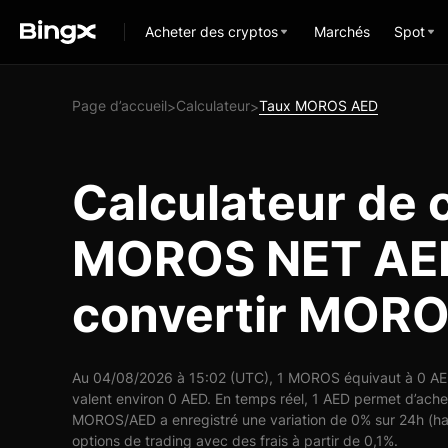
Acheter des cryptos
Marchés
Spot
Page d’accueil
Calculateur
Taux MOROS AED
>
>
Calculateur de 
MOROS NET AED
convertir MORO
Au 04/08/2026 à 15:02 (UTC), 1 MOROS équivaut à 0 AED
valent environ 0 AED. En temps réel, 1 AED permet d’ach
MOROS/AED a enregistré une variation de 0% sur 24h (ha
options de trading avec des frais à partir de 0,1%.