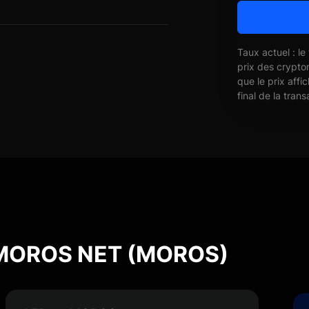
Taux actuel : le
prix des crypto
que le prix affi
final de la trans
n MOROS NET (MOROS)