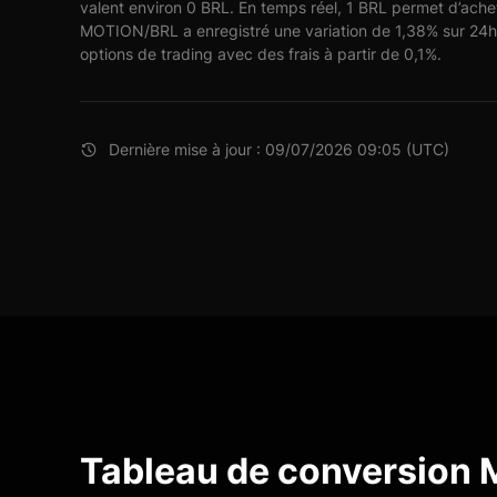
valent environ 0 BRL. En temps réel, 1 BRL permet d’ach
MOTION/BRL a enregistré une variation de 1,38% sur 24h
options de trading avec des frais à partir de 0,1%.
Dernière mise à jour : 09/07/2026 09:05 (UTC)
Tableau de conversion 