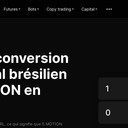
Futures
Bots
Copy trading
Capital
conversion
 brésilien
ION en
L, ce qui signifie que 5 MOTION