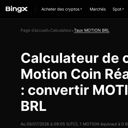
Acheter des cryptos
Marchés
Spot
Page d’accueil
Calculateur
Taux MOTION BRL
>
>
Calculateur de 
Motion Coin Réal
: convertir MOT
BRL
Au 09/07/2026 à 09:05 (UTC), 1 MOTION équivaut à 0 BR