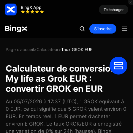
BingX App
Télécharger
S'inscrire
Page d’accueil
Calculateur
Taux GROK EUR
>
>
Calculateur de conversion
My life as Grok EUR :
convertir GROK en EUR
Au 05/07/2026 à 17:37 (UTC), 1 GROK équivaut à
0 EUR, ce qui signifie que 5 GROK valent environ 0
EUR. En temps réel, 1 EUR permet d’acheter
environ E GROK. Le taux GROK/EUR a enregistré
une variation de 0% sur 24h (hausse). BingX