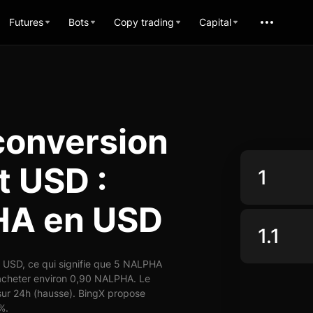
Futures
Bots
Copy trading
Capital
conversion
t USD :
HA en USD
 USD, ce qui signifie que 5 NALPHA
’acheter environ 0,90 NALPHA. Le
ur 24h (hausse). BingX propose
%.