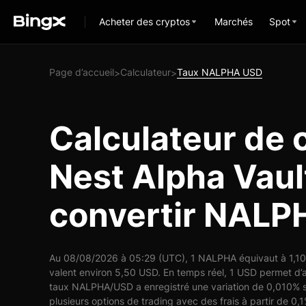
Acheter des cryptos
Marchés
Spot
Page d’accueil
Calculateur
Taux NALPHA USD
>
>
Calculateur de 
Nest Alpha Vaul
convertir NALP
Au 08/08/2026 à 05:29 (UTC), 1 NALPHA équivaut à 1,10
valent environ 5,50 USD. En temps réel, 1 USD permet d
taux NALPHA/USD a enregistré une variation de 0,010% s
plusieurs options de trading avec des frais à partir de 0,1