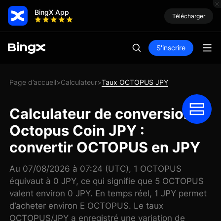
BingX App
Télécharger
S'inscrire
Page d’accueil
Calculateur
Taux OCTOPUS JPY
>
>
Calculateur de conversion
Octopus Coin JPY :
convertir OCTOPUS en JPY
Au 07/08/2026 à 07:24 (UTC), 1 OCTOPUS
équivaut à 0 JPY, ce qui signifie que 5 OCTOPUS
valent environ 0 JPY. En temps réel, 1 JPY permet
d’acheter environ E OCTOPUS. Le taux
OCTOPUS/JPY a enregistré une variation de