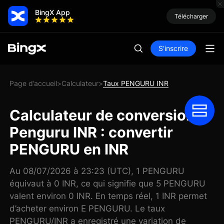
BingX App
Télécharger
S'inscrire
Page d’accueil
Calculateur
Taux PENGURU INR
>
>
Calculateur de conversion
Penguru INR : convertir
PENGURU en INR
Au 08/07/2026 à 23:23 (UTC), 1 PENGURU
équivaut à 0 INR, ce qui signifie que 5 PENGURU
valent environ 0 INR. En temps réel, 1 INR permet
d’acheter environ E PENGURU. Le taux
PENGURU/INR a enregistré une variation de