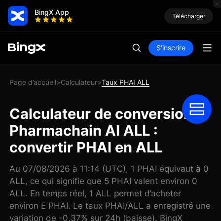
BingX App
Télécharger
S'inscrire
Page d’accueil
Calculateur
Taux PHAI ALL
>
>
Calculateur de conversion
Pharmachain AI ALL :
convertir PHAI en ALL
Au 07/08/2026 à 11:14 (UTC), 1 PHAI équivaut à 0
ALL, ce qui signifie que 5 PHAI valent environ 0
ALL. En temps réel, 1 ALL permet d’acheter
environ E PHAI. Le taux PHAI/ALL a enregistré une
variation de -0,37% sur 24h (baisse). BingX