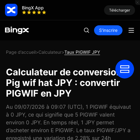
BingX App
Télécharger
S'inscrire
Page d’accueil
Calculateur
Taux PIGWIF JPY
>
>
Calculateur de conversion
Pig wif hat JPY : convertir
PIGWIF en JPY
Au 09/07/2026 à 09:07 (UTC), 1 PIGWIF équivaut
à 0 JPY, ce qui signifie que 5 PIGWIF valent
environ 0 JPY. En temps réel, 1 JPY permet
d’acheter environ E PIGWIF. Le taux PIGWIF/JPY a
enregistré une variation de 2,28% sur 24h