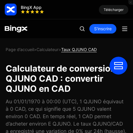
BingX App
Télécharger
S'inscrire
Page d’accueil
Calculateur
Taux QJUNO CAD
>
>
Calculateur de conversion
QJUNO CAD : convertir
QJUNO en CAD
Au 01/01/1970 à 00:00 (UTC), 1 QJUNO équivaut
à 0 CAD, ce qui signifie que 5 QJUNO valent
environ 0 CAD. En temps réel, 1 CAD permet
d’acheter environ E QJUNO. Le taux QJUNO/CAD
a enregistré une variation de 0% sur 24h (hausse).