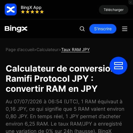
BingX App
Télécharger
S'inscrire
Page d’accueil
Calculateur
Taux RAM JPY
>
>
Calculateur de conversion
Ramifi Protocol JPY :
convertir RAM en JPY
Au 07/07/2026 à 06:54 (UTC), 1 RAM équivaut à
0,16 JPY, ce qui signifie que 5 RAM valent environ
0,80 JPY. En temps réel, 1 JPY permet d’acheter
environ 6,25 RAM. Le taux RAM/JPY a enregistré
une variation de 0% sur 24h (hausse). BingX