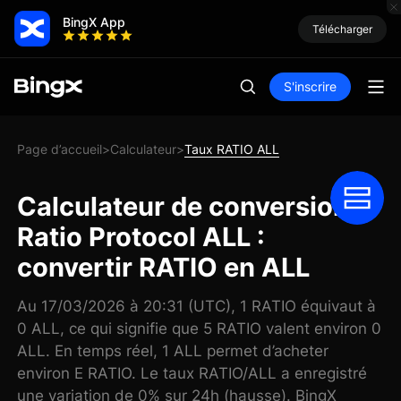
BingX App
Télécharger
S'inscrire
Page d’accueil
Calculateur
Taux RATIO ALL
>
>
Calculateur de conversion
Ratio Protocol ALL :
convertir RATIO en ALL
Au 17/03/2026 à 20:31 (UTC), 1 RATIO équivaut à
0 ALL, ce qui signifie que 5 RATIO valent environ 0
ALL. En temps réel, 1 ALL permet d’acheter
environ E RATIO. Le taux RATIO/ALL a enregistré
une variation de 0% sur 24h (hausse). BingX