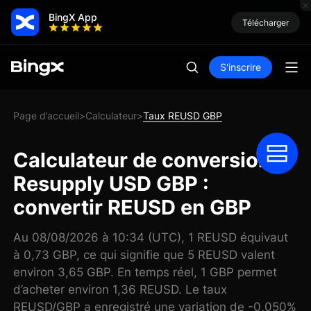
BingX App
Télécharger
S'inscrire
Page d’accueil
Calculateur
Taux REUSD GBP
>
>
Calculateur de conversion
Resupply USD GBP :
convertir REUSD en GBP
Au 08/08/2026 à 10:34 (UTC), 1 REUSD équivaut
à 0,73 GBP, ce qui signifie que 5 REUSD valent
environ 3,65 GBP. En temps réel, 1 GBP permet
d’acheter environ 1,36 REUSD. Le taux
REUSD/GBP a enregistré une variation de -0,050%