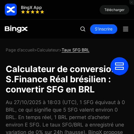
BingX App
Télécharger
S'inscrire
Page d’accueil
Calculateur
Taux SFG BRL
>
>
Calculateur de conversion
S.Finance Réal brésilien :
convertir SFG en BRL
Au 27/10/2025 à 18:03 (UTC), 1 SFG équivaut à 0
BRL, ce qui signifie que 5 SFG valent environ 0
BRL. En temps réel, 1 BRL permet d’acheter
environ E SFG. Le taux SFG/BRL a enregistré une
variation de 0% sur 24h (hausse). BingX propose