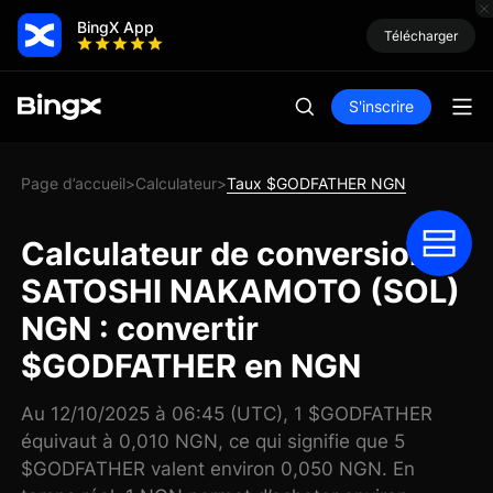
BingX App
Télécharger
S'inscrire
Page d’accueil
Calculateur
Taux $GODFATHER NGN
>
>
Calculateur de conversion
SATOSHI NAKAMOTO (SOL)
NGN : convertir
$GODFATHER en NGN
Au 12/10/2025 à 06:45 (UTC), 1 $GODFATHER
équivaut à 0,010 NGN, ce qui signifie que 5
$GODFATHER valent environ 0,050 NGN. En