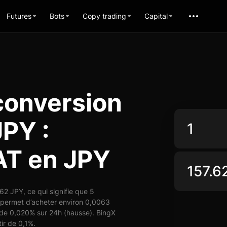
Futures
Bots
Copy trading
Capital
conversion
PY :
AT en JPY
2 JPY, ce qui signifie que 5
 permet d’acheter environ 0,0063
de 0,020% sur 24h (hausse). BingX
ir de 0,1%.