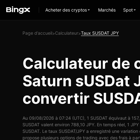
Acheter des cryptos
Marchés
Spot
Page d’accueil
Calculateur
Taux SUSDAT JPY
>
>
Calculateur de 
Saturn sUSDat J
convertir SUSD
Au 09/08/2026 à 07:24 (UTC), 1 SUSDAT équivaut à 157,6
SUSDAT valent environ 788,10 JPY. En temps réel, 1 JPY
SUSDAT. Le taux SUSDAT/JPY a enregistré une variation 
propose plusieurs options de trading avec des frais à part