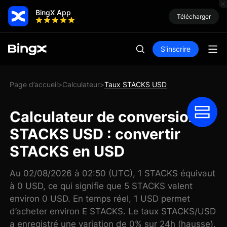
BingX App
Télécharger
S'inscrire
Page d’accueil
Calculateur
Taux STACKS USD
>
>
Calculateur de conversion
STACKS USD : convertir
STACKS en USD
Au 02/08/2026 à 02:50 (UTC), 1 STACKS équivaut
à 0 USD, ce qui signifie que 5 STACKS valent
environ 0 USD. En temps réel, 1 USD permet
d’acheter environ E STACKS. Le taux STACKS/USD
a enregistré une variation de 0% sur 24h (hausse).