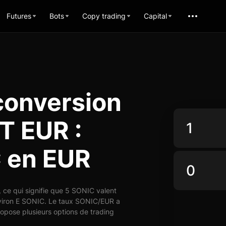
Futures
Bots
Copy trading
Capital
conversion
T EUR :
C en EUR
ce qui signifie que 5 SONIC valent
nviron E SONIC. Le taux SONIC/EUR a
ropose plusieurs options de trading