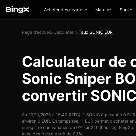
Acheter des cryptos
Marchés
Spot
Page d’accueil
Calculateur
Taux SONIC EUR
>
>
Calculateur de 
Sonic Sniper BO
convertir SONI
Au 20/11/2025 à 15:40 (UTC), 1 SONIC équivaut à 0 EUR, 
environ 0 EUR. En temps réel, 1 EUR permet d’acheter e
enregistré une variation de 0% sur 24h (hausse). BingX p
avec des frais à partir de 0,1%.