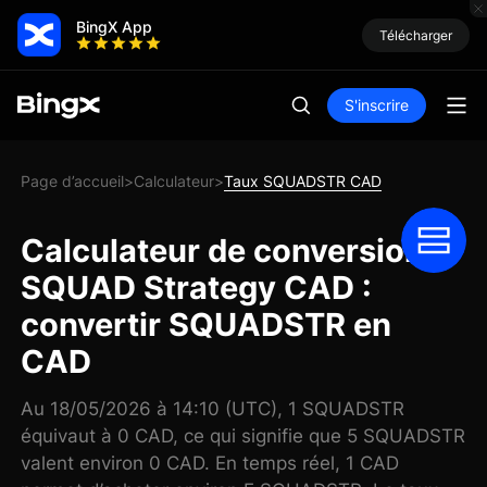
BingX App
Télécharger
S'inscrire
Page d’accueil
Calculateur
Taux SQUADSTR CAD
>
>
Calculateur de conversion
SQUAD Strategy CAD :
convertir SQUADSTR en
CAD
Au 18/05/2026 à 14:10 (UTC), 1 SQUADSTR
équivaut à 0 CAD, ce qui signifie que 5 SQUADSTR
valent environ 0 CAD. En temps réel, 1 CAD