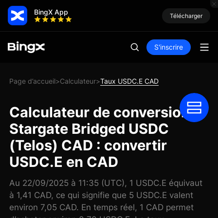
BingX App
Télécharger
S'inscrire
Page d’accueil
Calculateur
Taux USDC.E CAD
>
>
Calculateur de conversion
Stargate Bridged USDC
(Telos) CAD : convertir
USDC.E en CAD
Au 22/09/2025 à 11:35 (UTC), 1 USDC.E équivaut
à 1,41 CAD, ce qui signifie que 5 USDC.E valent
environ 7,05 CAD. En temps réel, 1 CAD permet