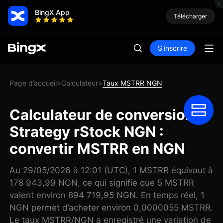
BingX App
Télécharger
S'inscrire
Page d’accueil
Calculateur
Taux MSTRR NGN
>
>
Calculateur de conversion
Strategy rStock NGN :
convertir MSTRR en NGN
Au 29/05/2026 à 12:01 (UTC), 1 MSTRR équivaut à
178 943,99 NGN, ce qui signifie que 5 MSTRR
valent environ 894 719,95 NGN. En temps réel, 1
NGN permet d’acheter environ 0,0000055 MSTRR.
Le taux MSTRR/NGN a enregistré une variation de