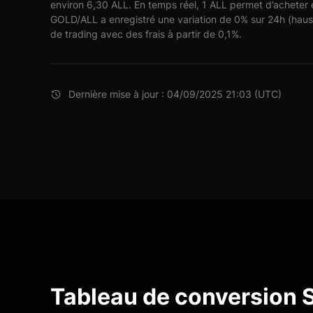
environ 6,30 ALL. En temps réel, 1 ALL permet d’acheter
GOLD/ALL a enregistré une variation de 0% sur 24h (haus
de trading avec des frais à partir de 0,1%.
Dernière mise à jour : 04/09/2025 21:03 (UTC)
Tableau de conversion