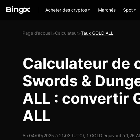
Acheter des cryptos
Marchés
Spot
Page d’accueil
Calculateur
Taux GOLD ALL
>
>
Calculateur de 
Swords & Dung
ALL : convertir
ALL
Au 04/09/2025 à 21:03 (UTC), 1 GOLD équivaut à 1,26 ALL