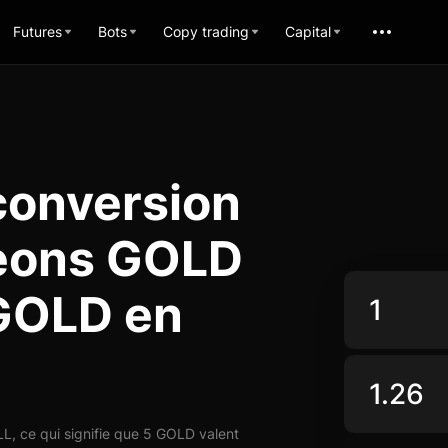
Futures
Bots
Copy trading
Capital
conversion
eons GOLD
 GOLD en
, ce qui signifie que 5 GOLD valent