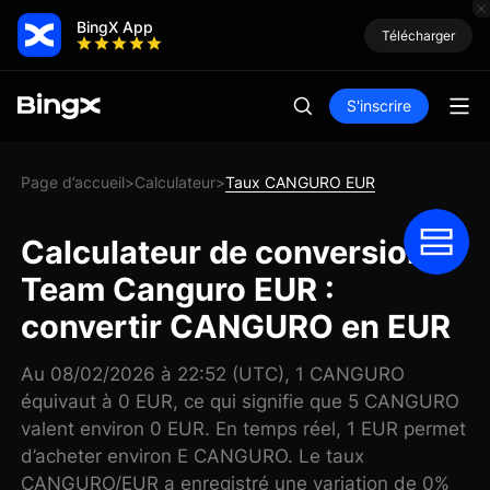
BingX App
Télécharger
S'inscrire
Page d’accueil
Calculateur
Taux CANGURO EUR
>
>
Calculateur de conversion
Team Canguro EUR :
convertir CANGURO en EUR
Au 08/02/2026 à 22:52 (UTC), 1 CANGURO
équivaut à 0 EUR, ce qui signifie que 5 CANGURO
valent environ 0 EUR. En temps réel, 1 EUR permet
d’acheter environ E CANGURO. Le taux
CANGURO/EUR a enregistré une variation de 0%