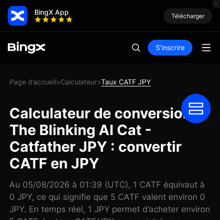
BingX App
Télécharger
S'inscrire
Page d’accueil
Calculateur
Taux CATF JPY
>
>
Calculateur de conversion
The Blinking AI Cat -
Catfather JPY : convertir
CATF en JPY
Au 05/08/2026 à 01:39 (UTC), 1 CATF équivaut à
0 JPY, ce qui signifie que 5 CATF valent environ 0
JPY. En temps réel, 1 JPY permet d’acheter environ