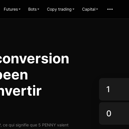
Futures
Bots
Copy trading
Capital
conversion
been
nvertir
 ce qui signifie que 5 PENNY valent