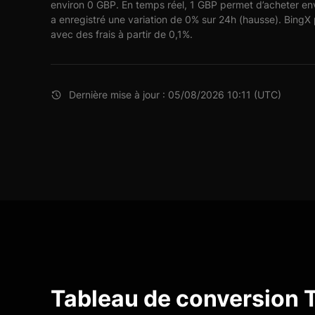
environ 0 GBP. En temps réel, 1 GBP permet d’acheter 
a enregistré une variation de 0% sur 24h (hausse). BingX
avec des frais à partir de 0,1%.
Dernière mise à jour : 05/08/2026 10:11 (UTC)
Tableau de conversion 