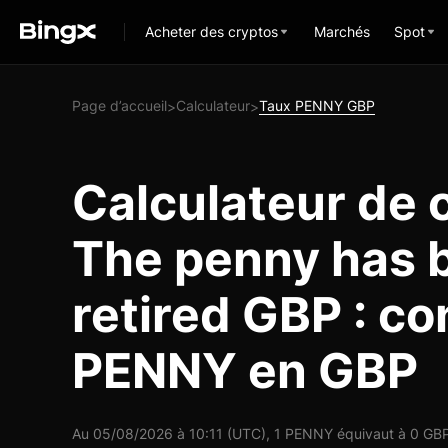
Acheter des cryptos
Marchés
Spot
Page d’accueil
Calculateur
Taux PENNY GBP
>
>
Calculateur de 
The penny has 
retired GBP : co
PENNY en GBP
Au 05/08/2026 à 10:11 (UTC), 1 PENNY équivaut à 0 GBP,