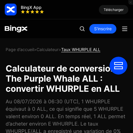
BingX App
Télécharger
S'inscrire
Page d’accueil
Calculateur
Taux WHURPLE ALL
>
>
Calculateur de conversion
The Purple Whale ALL :
convertir WHURPLE en ALL
Au 08/07/2026 à 06:30 (UTC), 1 WHURPLE
équivaut à 0 ALL, ce qui signifie que 5 WHURPLE
valent environ 0 ALL. En temps réel, 1 ALL permet
d’acheter environ E WHURPLE. Le taux
WHURPLE/ALL a enregistré une variation de 0%