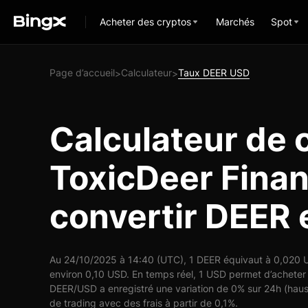
Acheter des cryptos
Marchés
Spot
Page d’accueil
Calculateur
Taux DEER USD
>
>
Calculateur de 
ToxicDeer Finan
convertir DEER
Au 24/10/2025 à 14:40 (UTC), 1 DEER équivaut à 0,020 US
environ 0,10 USD. En temps réel, 1 USD permet d’acheter
DEER/USD a enregistré une variation de 0% sur 24h (haus
de trading avec des frais à partir de 0,1%.