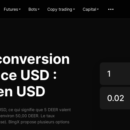
Futures
Bots
Copy trading
Capital
conversion
ce USD :
 en USD
D, ce qui signifie que 5 DEER valent
 environ 50,00 DEER. Le taux
se). BingX propose plusieurs options