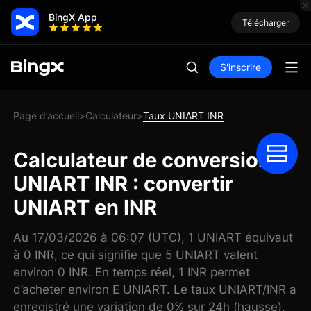
BingX App
Télécharger
S'inscrire
Page d’accueil
Calculateur
Taux UNIART INR
>
>
Calculateur de conversion
UNIART INR : convertir
UNIART en INR
Au 17/03/2026 à 06:07 (UTC), 1 UNIART équivaut
à 0 INR, ce qui signifie que 5 UNIART valent
environ 0 INR. En temps réel, 1 INR permet
d’acheter environ E UNIART. Le taux UNIART/INR a
enregistré une variation de 0% sur 24h (hausse).