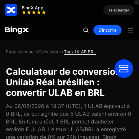
BingX App
Télécharger
S'inscrire
Page d’accueil
Calculateur
Taux ULAB BRL
>
>
Calculateur de conversion
Unilab Réal brésilien :
convertir ULAB en BRL
Au 06/08/2026 à 18:37 (UTC), 1 ULAB équivaut à
0 BRL, ce qui signifie que 5 ULAB valent environ 0
BRL. En temps réel, 1 BRL permet d’acheter
environ E ULAB. Le taux ULAB/BRL a enregistré
une variation de 0% sur 24h (hausse). BingX