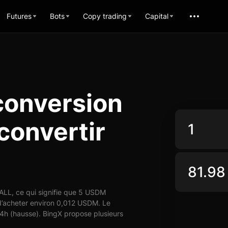
Futures
Bots
Copy trading
Capital
conversion
convertir
LL, ce qui signifie que 5 USDM
d’acheter environ 0,012 USDM. Le
4h (hausse). BingX propose plusieurs