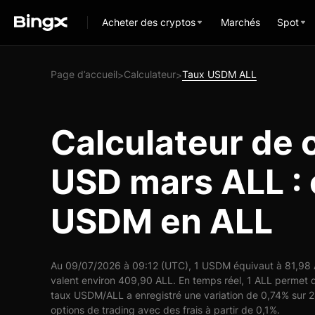
Acheter des cryptos
Marchés
Spot
Page d’accueil
Calculateur
Taux USDM ALL
>
>
Calculateur de 
USD mars ALL : 
USDM en ALL
Au 09/07/2026 à 09:12 (UTC), 1 USDM équivaut à 81,98 A
valent environ 409,90 ALL. En temps réel, 1 ALL permet 
taux USDM/ALL a enregistré une variation de 0,74% sur 2
options de trading avec des frais à partir de 0,1%.