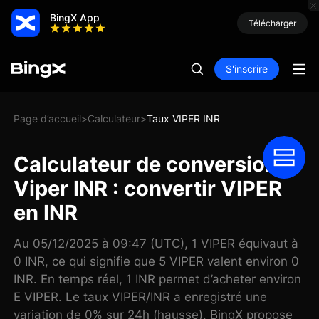
BingX App
Télécharger
S'inscrire
Page d’accueil
Calculateur
Taux VIPER INR
>
>
Calculateur de conversion
Viper INR : convertir VIPER
en INR
Au 05/12/2025 à 09:47 (UTC), 1 VIPER équivaut à
0 INR, ce qui signifie que 5 VIPER valent environ 0
INR. En temps réel, 1 INR permet d’acheter environ
E VIPER. Le taux VIPER/INR a enregistré une
variation de 0% sur 24h (hausse). BingX propose