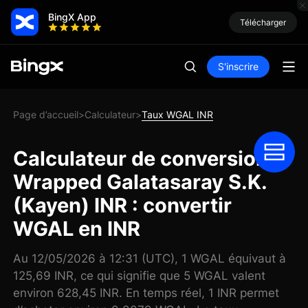
BingX App
Télécharger
S'inscrire
Page d’accueil
Calculateur
Taux WGAL INR
>
>
Calculateur de conversion
Wrapped Galatasaray S.K.
(Kayen) INR : convertir
WGAL en INR
Au 12/05/2026 à 12:31 (UTC), 1 WGAL équivaut à
125,69 INR, ce qui signifie que 5 WGAL valent
environ 628,45 INR. En temps réel, 1 INR permet