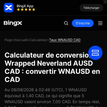
BingX App
Télécharger
S'inscrire
Page d’accueil
Calculateur
Taux WNAUSD CAD
>
>
Calculateur de conversion
Wrapped Neverland AUSD
CAD : convertir WNAUSD en
CAD
Au 08/08/2026 à 02:49 (UTC), 1 WNAUSD
équivaut à 1,40 CAD, ce qui signifie que 5
WNAUSD valent environ 7,00 CAD. En temps réel,