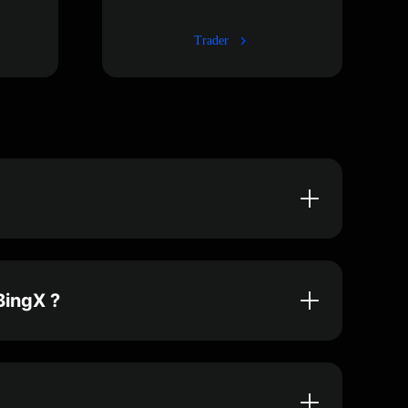
Trader
BingX ?