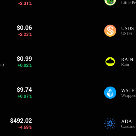
-2.31%
Little P
$0.06
USDS
-2.23%
USDS
$0.99
RAIN
n)
+0.02%
Rain
$9.74
WSTE
+0.07%
Wrapped
$492.02
ADA
-4.69%
Cardano