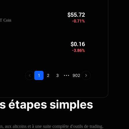
$55.72
T Coin
-0.71%
$0.16
-3.86%
1
2
3
902
s étapes simples
aux altcoins et à une suite complète d'outils de trading.