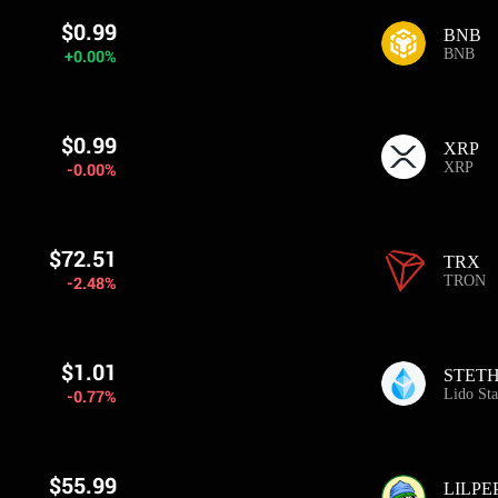
$0.99
BNB
+0.00%
BNB
$0.99
XRP
-0.00%
XRP
$72.51
TRX
-2.48%
TRON
$1.01
STET
-0.77%
Lido Sta
$55.99
LILPE