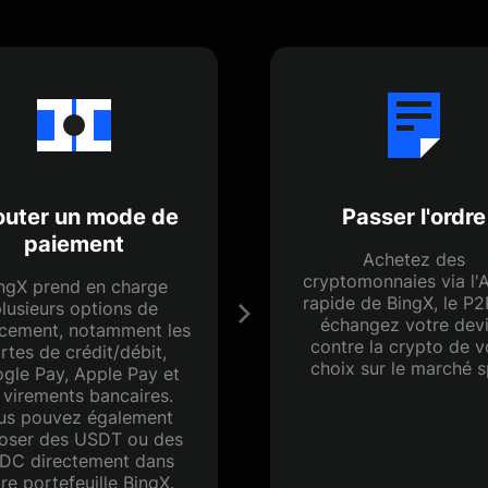
outer un mode de
Passer l'ordre
paiement
Achetez des
cryptomonnaies via l'
ngX prend en charge
rapide de BingX, le P2
lusieurs options de
échangez votre dev
ncement, notamment les
contre la crypto de v
rtes de crédit/débit,
choix sur le marché s
gle Pay, Apple Pay et
 virements bancaires.
us pouvez également
oser des USDT ou des
DC directement dans
re portefeuille BingX.