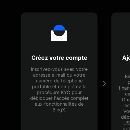
Créez votre compte
Aj
Inscrivez-vous avec votre
adresse e-mail ou votre
Bi
numéro de téléphone
p
portable et complétez la
fina
procédure KYC pour
ca
débloquer l'accès complet
Goo
aux fonctionnalités de
les
BingX.
Vo
dép
US
vot