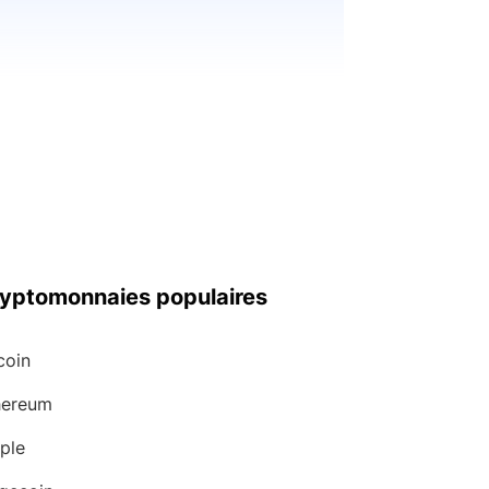
yptomonnaies populaires
coin
hereum
ple