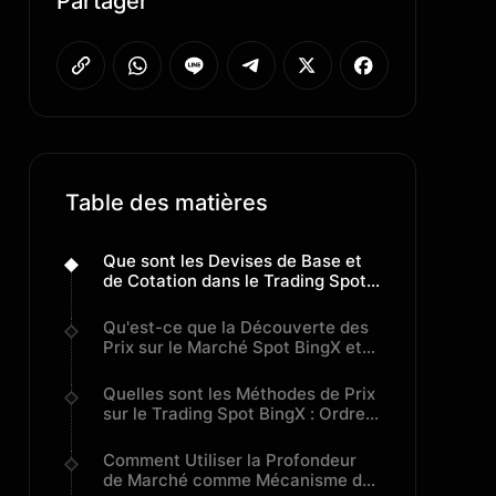
Partager
Table des matières
Que sont les Devises de Base et
de Cotation dans le Trading Spot
et Comment Fonctionnent-elles ?
Qu'est-ce que la Découverte des
Prix sur le Marché Spot BingX et
Comment Fonctionne-t-elle ?
Quelles sont les Méthodes de Prix
sur le Trading Spot BingX : Ordres
au Prix du Marché vs Ordres au
Prix Limite
Comment Utiliser la Profondeur
de Marché comme Mécanisme de