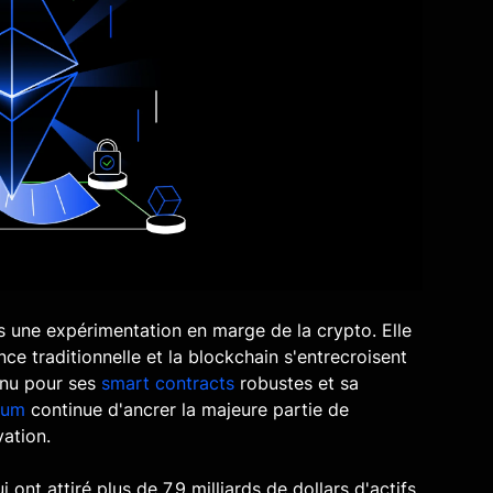
us une expérimentation en marge de la crypto. Elle
ce traditionnelle et la blockchain s'entrecroisent
nnu pour ses
smart contracts
robustes et sa
eum
continue d'ancrer la majeure partie de
vation.
 ont attiré plus de 7,9 milliards de dollars d'actifs,