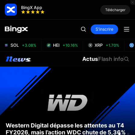
BingX App
Télécharger
S'inscrire
SOL
HEI
XRP
+3.08%
+10.16%
+1.70%
Actus
Flash info
Western Digital dépasse les attentes au T4
FY2026, mais l’action WDC chute de 5,36%