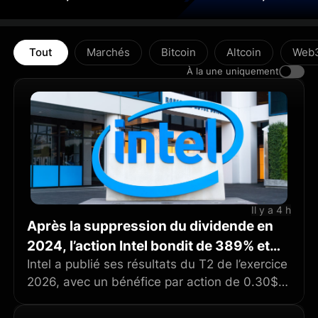
Tout
Marchés
Bitcoin
Altcoin
Web
À la une uniquement
Il y a 4 h
Après la suppression du dividende en
2024, l’action Intel bondit de 389% et
les investisseurs en réclament le retour
Intel a publié ses résultats du T2 de l’exercice
2026, avec un bénéfice par action de 0.30$
et un chiffre d’affaires de 16.1 milliards de
dollars, en hausse de 25% sur un an, sa plus