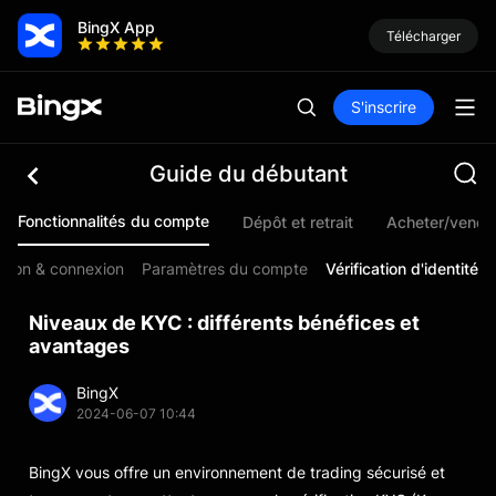
BingX App
Télécharger
S'inscrire
Guide du débutant
Fonctionnalités du compte
Dépôt et retrait
Acheter/vendr
ption & connexion
Paramètres du compte
Vérification d'identité
Niveaux de KYC : différents bénéfices et
avantages
BingX
2024-06-07 10:44
BingX vous offre un environnement de trading sécurisé et