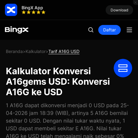
BingX App
Download
Daftar
Beranda
Kalkulator
Tarif A16G USD
>
>
Kalkulator Konversi
A16gems USD: Konversi
A16G ke USD
1 A16G dapat dikonversi menjadi 0 USD pada 25-
04-2026 jam 18:39 (WIB), artinya 5 A16G bernilai
sekitar 0 USD. Dengan nilai tukar waktu nyata, 1
USD dapat membeli sekitar E A16G. Nilai tukar
A16G ke USD telah mengalami naik sebesar 0%