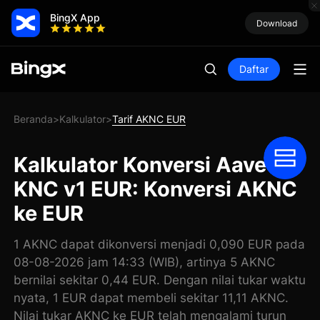
BingX App
Download
Daftar
Beranda
Kalkulator
Tarif AKNC EUR
>
>
Kalkulator Konversi Aave
KNC v1 EUR: Konversi AKNC
ke EUR
1 AKNC dapat dikonversi menjadi 0,090 EUR pada
08-08-2026 jam 14:33 (WIB), artinya 5 AKNC
bernilai sekitar 0,44 EUR. Dengan nilai tukar waktu
nyata, 1 EUR dapat membeli sekitar 11,11 AKNC.
Nilai tukar AKNC ke EUR telah mengalami turun