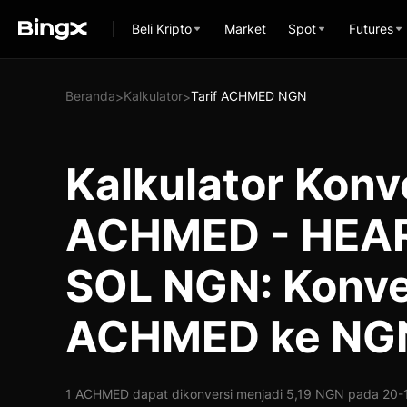
Beli Kripto
Market
Spot
Futures
Beranda
Kalkulator
Tarif ACHMED NGN
>
>
Kalkulator Konv
ACHMED - HEA
SOL NGN: Konve
ACHMED ke NG
1 ACHMED dapat dikonversi menjadi 5,19 NGN pada 20-10