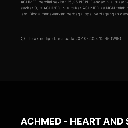
ACHMED bernilai sekitar 25,95 NGN. Dengan nilai tukar
sekitar 0,19 ACHMED. Nilai tukar ACHMED ke NGN telah
jam. BingX menawarkan berbagai opsi perdagangan deng
Terakhir diperbarui pada 20-10-2025 12:45 (WIB)
ACHMED - HEART AND 