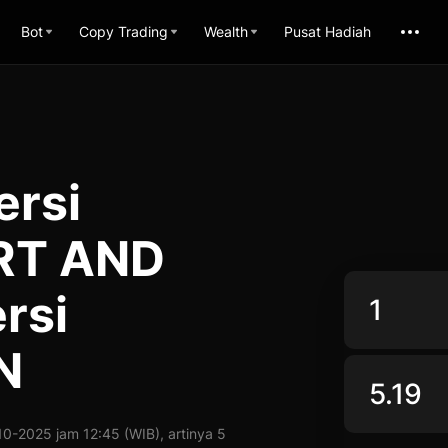
Bot
Copy Trading
Wealth
Pusat Hadiah
ersi
RT AND
rsi
N
-2025 jam 12:45 (WIB), artinya 5