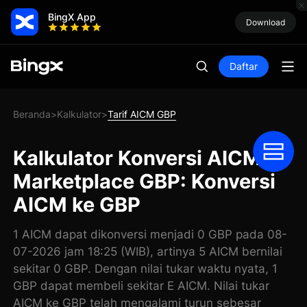
BingX App
Download
Daftar
Beranda
Kalkulator
Tarif AICM GBP
>
>
Kalkulator Konversi AICM
Marketplace GBP: Konversi
AICM ke GBP
1 AICM dapat dikonversi menjadi 0 GBP pada 08-
07-2026 jam 18:25 (WIB), artinya 5 AICM bernilai
sekitar 0 GBP. Dengan nilai tukar waktu nyata, 1
GBP dapat membeli sekitar E AICM. Nilai tukar
AICM ke GBP telah mengalami turun sebesar