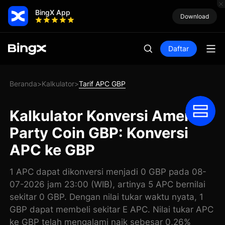
BingX App
Download
Daftar
Beranda
Kalkulator
Tarif APC GBP
>
>
Kalkulator Konversi America
Party Coin GBP: Konversi
APC ke GBP
1 APC dapat dikonversi menjadi 0 GBP pada 08-
07-2026 jam 23:00 (WIB), artinya 5 APC bernilai
sekitar 0 GBP. Dengan nilai tukar waktu nyata, 1
GBP dapat membeli sekitar E APC. Nilai tukar APC
ke GBP telah mengalami naik sebesar 0,26%